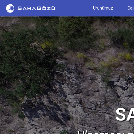
Ürünümüz
Çal
S