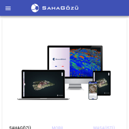

SAHAGÖZÜ
MOBİL
MASAÜSTÜ