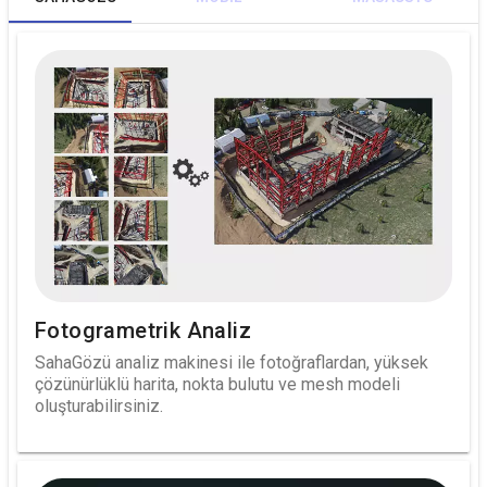
WEB
FOTOĞRAF
GÖRÜNTÜLEYİCİ
TOPLAYICI
Fotogrametrik Analiz
SahaGözü analiz makinesi ile fotoğraflardan, yüksek
çözünürlüklü harita, nokta bulutu ve mesh modeli
oluşturabilirsiniz.